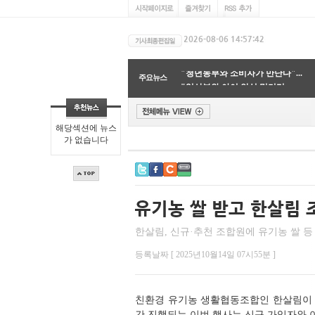
'지구온난화 속도 가빠졌다'…...
"청년농부와 소비자가 만난다"...
주요뉴스
"임산부와 아이 안심 먹거리 ...
지구 표면의 70%를 품은 바닷물...
글리포세이트, 토양 생물다양...
"고래 똥부터 산불 드론까지"...
해당섹션에 뉴스
"분자 배치 바꿔 수소 억제하...
가 없습니다
"시민이 지키는 지구"…광명시...
환경오염의 주범인 혼합 플라...
'식단만 바꿔도 기후위기 막는...
'지구온난화 속도 가빠졌다'…...
한살림, 신규·추천 조합원에 유기농 쌀 
등록날짜 [ 2025년10월14일 07시55분 ]
친환경 유기농 생활협동조합인 한살림이 조합
간 진행되는 이번 행사는 신규 가입자와 