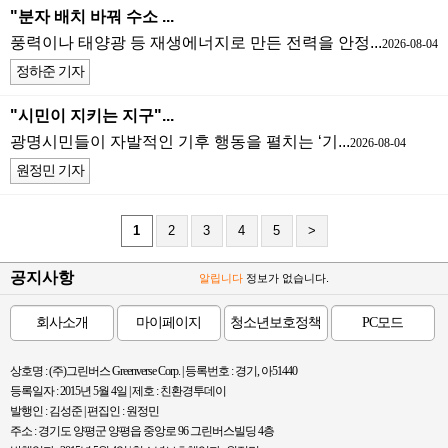
"분자 배치 바꿔 수소 ...
풍력이나 태양광 등 재생에너지로 만든 전력을 안정...
2026-08-04
정하준 기자
"시민이 지키는 지구"...
광명시민들이 자발적인 기후 행동을 펼치는 ‘기...
2026-08-04
원정민 기자
1
2
3
4
5
>
공지사항
알립니다
정보가 없습니다.
회사소개
마이페이지
청소년보호정책
PC모드
상호명 : (주)그린버스 Greenverse Corp. | 등록번호 : 경기, 아51440
등록일자 : 2015년 5월 4일 | 제호 : 친환경투데이
발행인 : 김성준 | 편집인 : 원정민
주소 : 경기도 양평군 양평읍 중앙로 96 그린버스빌딩 4층