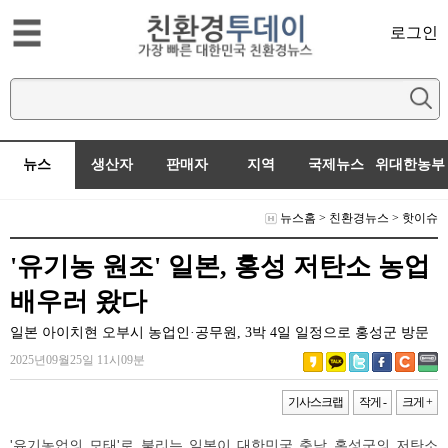
로그인
뉴스
생산자
판매자
지역
국제뉴스
위대한농부
뉴스홈
>
친환경뉴스
>
핫이슈
'유기농 원조' 일본, 홍성 저탄소 농업
배우러 왔다
일본 아이치현 오부시 농업인·공무원, 3박 4일 일정으로 홍성군 방문
2025년09월25일 11시09분
기사스크랩
작게 -
크게 +
'유기농업의 모태'로 불리는 일본이 대한민국 충남 홍성군의 저탄소