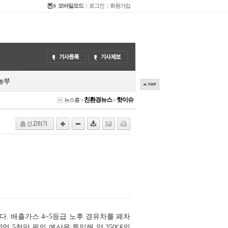
모바일모드
|
로그인
|
회원가입
친환경뉴스
핫이슈
뉴스홈
>
>
. 배출가스 4~5등급 노후 경유차를 폐차
억 5천만 원의 예산을 투입해 약 350대의