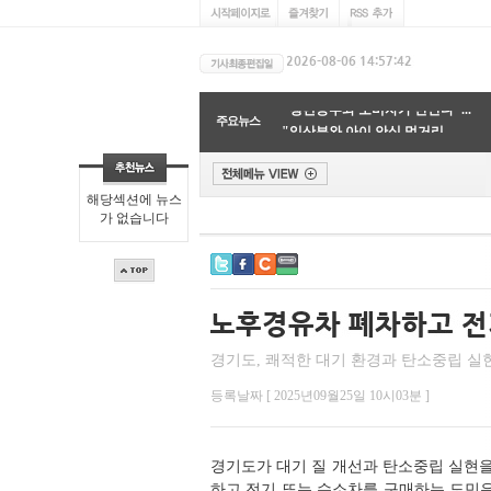
'지구온난화 속도 가빠졌다'…...
"청년농부와 소비자가 만난다"...
주요뉴스
"임산부와 아이 안심 먹거리 ...
지구 표면의 70%를 품은 바닷물...
글리포세이트, 토양 생물다양...
"고래 똥부터 산불 드론까지"...
해당섹션에 뉴스
"분자 배치 바꿔 수소 억제하...
가 없습니다
"시민이 지키는 지구"…광명시...
환경오염의 주범인 혼합 플라...
'식단만 바꿔도 기후위기 막는...
'지구온난화 속도 가빠졌다'…...
경기도, 쾌적한 대기 환경과 탄소중립 실
등록날짜 [ 2025년09월25일 10시03분 ]
경기도가 대기 질 개선과 탄소중립 실현을
하고 전기 또는 수소차를 구매하는 도민은 