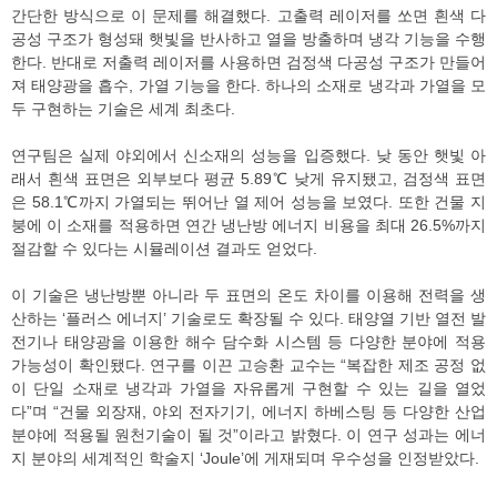
간단한 방식으로 이 문제를 해결했다. 고출력 레이저를 쏘면 흰색 다
공성 구조가 형성돼 햇빛을 반사하고 열을 방출하며 냉각 기능을 수행
한다. 반대로 저출력 레이저를 사용하면 검정색 다공성 구조가 만들어
져 태양광을 흡수, 가열 기능을 한다. 하나의 소재로 냉각과 가열을 모
두 구현하는 기술은 세계 최초다.
연구팀은 실제 야외에서 신소재의 성능을 입증했다. 낮 동안 햇빛 아
래서 흰색 표면은 외부보다 평균 5.89℃ 낮게 유지됐고, 검정색 표면
은 58.1℃까지 가열되는 뛰어난 열 제어 성능을 보였다. 또한 건물 지
붕에 이 소재를 적용하면 연간 냉난방 에너지 비용을 최대 26.5%까지
절감할 수 있다는 시뮬레이션 결과도 얻었다.
이 기술은 냉난방뿐 아니라 두 표면의 온도 차이를 이용해 전력을 생
산하는 ‘플러스 에너지’ 기술로도 확장될 수 있다. 태양열 기반 열전 발
전기나 태양광을 이용한 해수 담수화 시스템 등 다양한 분야에 적용
가능성이 확인됐다. 연구를 이끈 고승환 교수는 “복잡한 제조 공정 없
이 단일 소재로 냉각과 가열을 자유롭게 구현할 수 있는 길을 열었
다”며 “건물 외장재, 야외 전자기기, 에너지 하베스팅 등 다양한 산업
분야에 적용될 원천기술이 될 것”이라고 밝혔다. 이 연구 성과는 에너
지 분야의 세계적인 학술지 ‘Joule’에 게재되며 우수성을 인정받았다.