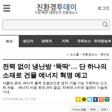
로그인
뉴스
생산자
판매자
지역
국제뉴스
위대한농부
뉴스홈
>
친환경뉴스
>
핫이슈
전력 없이 냉난방 ‘뚝딱’… 단 하나의
소재로 건물 에너지 혁명 예고
서울대 공대, 레이저 출력 조절만으로 냉각·가열 기능 구현하는 신소
재 개발… 에너지 비용 최대 26% 절감, 차세대 스마트 열관리 기술로
기대
2025년09월04일 10시23분
기사스크랩
작게 -
크게 +