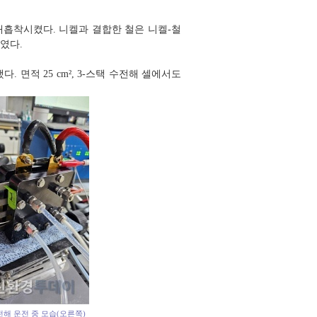
재흡착시켰다. 니켈과 결합한 철은 니켈-철
였다.
. 면적 25 cm², 3-스택 수전해 셀에서도
수전해 운전 중 모습(오른쪽)