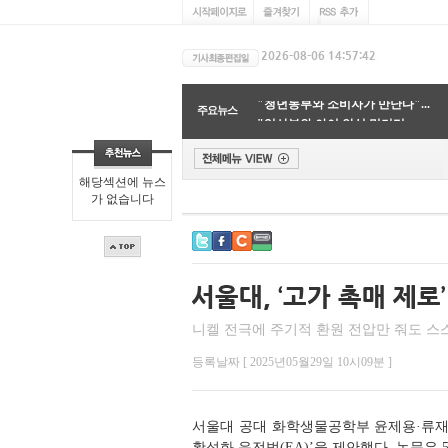
'지구온난화 속도 가빠졌다'…...
"청년농부와 소비자가 만난다"...
주요뉴스
"임산부와 아이 안심 먹거리 ...
지구 표면의 70%를 품은 바닷물...
글리포세이트, 토양 생물다양...
"고래 똥부터 산불 드론까지"...
해당섹션에 뉴스
"분자 배치 바꿔 수소 억제하...
가 없습니다
"시민이 지키는 지구"…광명시...
환경오염의 주범인 혼합 플라...
'식단만 바꿔도 기후위기 막는...
'지구온난화 속도 가빠졌다'…...
니켈 전극에 주기적 환원 전압만 줘도 스스
등록날짜 [ 2025년05월29일 10시09분 ]
서울대 공대 화학생물공학부 윤제용·류재
활성화 운전법(EA)’을 제안했다. 논문은