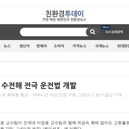
로 촉매층 형성…1000시간 이상 안정 구동, 그린수소 원가 절감 기대
윤 교수팀이 건국대 이장용 교수팀과 함께 귀금속 촉매 없이도 고효율로
 5월 23일 『네이처 커뮤니케이션즈』에 실렸다.